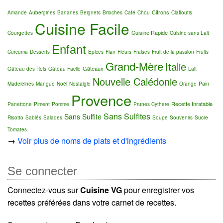
Citrons
Amande
Aubergines
Bananes
Beignets
Brioches
Café
Chou
Clafloutis
Cuisine Facile
Cuisine Rapide
Courgettes
Cuisine sans Lait
Enfant
Curcuma
Desserts
Épices
Flan
Fleurs
Fraises
Fruit de la passion
Fruits
Grand-Mère
Italie
Gâteaux
Gâteau des Rois
Gâteau Facile
Lait
Nouvelle Calédonie
Pain
Madeleines
Mangue
Noël
Nostalgie
Orange
Provence
Recette Inratable
Panettone
Piment
Pomme
Prunes Cythere
Sans Sulfites
Sans Sulfite
Risotto
Sablés
Salades
Soupe
Souvenirs
Sucre
Tomates
→
Voir plus de noms de plats et d'ingrédients
Se connecter
Connectez-vous sur
Cuisine VG
pour enregistrer vos
recettes préférées dans votre carnet de recettes.