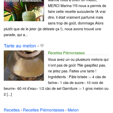
MERCI Marina !!!Il nous a permis de
faire cette recette succulente !A vrai
dire, il était vraiment parfumé mais
sans trop de goût, dommage.Alors
plutôt que de le jeter (je déteste ça !), nous avons trouvé une
parade, qui a...
Tarte au melon
-
Recettes Piémontaises
Vous avez un ou plusieurs melons qui
n’ont pas de goût ?Ne gaspillez pas,
ne jetez pas. Faites une tarte !
Ingrédients : Pâte brisée :– 4 càs de
farine– 1 càs de sucre– 10 noix de
beurre– 60 ml d’eau– 1/2 càc de sel Garniture :– 1 gros melon ou
2 [...]
Recettes
›
Recettes Piémontaises
›
Melon