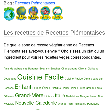
Blog :
Recettes Piémontaises
Les recettes de Recettes Piémontaises
De quelle sorte de recette végétarienne de Recettes
Piémontaises avez-vous envie ? Choisissez un plat ou un
ingrédient pour voir les recettes végés correspondantes.
Citrons
Amande
Aubergines
Bananes
Beignets
Brioches
Champignons
Clafloutis
Cuisine Facile
Cuisine Rapide
Courgettes
Cuisine sans Lait
Enfant
Desserts
Entrées
Épices
Exotique
Fleurs
Fraises
Fruits
Gâteau Facile
Grand-Mère
Italie
Gâteaux
Hibiscus
Madeleines
Mangue
Melon
Noël
Nouvelle Calédonie
Pain
Nostalgie
Orange
Pain perdu
Panettone