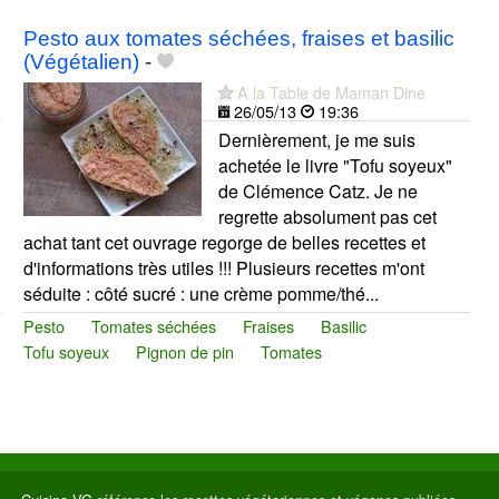
Pesto aux tomates séchées, fraises et basilic
(Végétalien)
-
A la Table de Maman Dine
26/05/13
19:36
Dernièrement, je me suis
achetée le livre "Tofu soyeux"
de Clémence Catz. Je ne
regrette absolument pas cet
achat tant cet ouvrage regorge de belles recettes et
d'informations très utiles !!! Plusieurs recettes m'ont
séduite : côté sucré : une crème pomme/thé...
Pesto
Tomates séchées
Fraises
Basilic
Tofu soyeux
Pignon de pin
Tomates