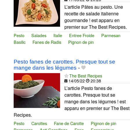
L’article Pâtes au pesto. Une
recette de salade italienne
gourmande ! est apparu en
premier sur The Best Recipes.
Pesto
Salades
Italie
Entree Froide
Parmesan
Basilic
Fanes de Radis
Pignon de pin
Pesto fanes de carottes. Presque tout se
mange dans les légumes
-
The Best Recipes
14/05/22
20:38
L’article Pesto fanes de
carottes. Presque tout se
mange dans les légumes ! est
apparu en premier sur The Best
Recipes.
Pesto
Carottes
Fane de Carotte
Pignon de pin
Parmesan
Anti Gaspillage
Fane
Economique