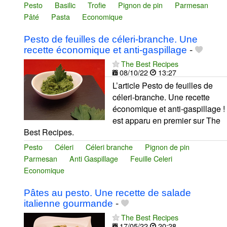
Pesto
Basilic
Trofie
Pignon de pin
Parmesan
Pâté
Pasta
Economique
Pesto de feuilles de céleri-branche. Une
recette économique et anti-gaspillage
-
The Best Recipes
08/10/22
13:27
L’article Pesto de feuilles de
céleri-branche. Une recette
économique et anti-gaspillage !
est apparu en premier sur The
Best Recipes.
Pesto
Céleri
Céleri branche
Pignon de pin
Parmesan
Anti Gaspillage
Feuille Celeri
Economique
Pâtes au pesto. Une recette de salade
italienne gourmande
-
The Best Recipes
17/05/22
20:28