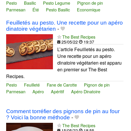
Pesto
Basilic
Pesto Legume
Pignon de pin
Parmesan
Été
Pesto Basilic
Economique
Feuilletés au pesto. Une recette pour un apéro
dinatoire végétarien
-
The Best Recipes
25/05/22
19:37
L’article Feuilletés au pesto.
Une recette pour un apéro
dinatoire végétarien est apparu
en premier sur The Best
Recipes.
Pesto
Feuilleté
Fane de Carotte
Pignon de pin
Parmesan
Apéro
Apéritif
Apéro Dinatoire
Comment torréfier des pignons de pin au four
? Voici la bonne méthode
-
The Best Recipes
15/05/22
18:55