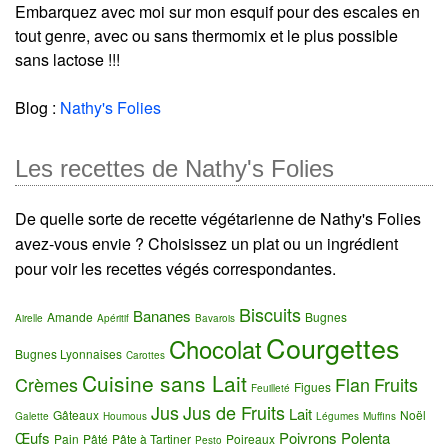
Embarquez avec moi sur mon esquif pour des escales en
tout genre, avec ou sans thermomix et le plus possible
sans lactose !!!
Blog :
Nathy's Folies
Les recettes de Nathy's Folies
De quelle sorte de recette végétarienne de Nathy's Folies
avez-vous envie ? Choisissez un plat ou un ingrédient
pour voir les recettes végés correspondantes.
Biscuits
Bananes
Amande
Bugnes
Airelle
Apéritif
Bavarois
Courgettes
Chocolat
Bugnes Lyonnaises
Carottes
Cuisine sans Lait
Crèmes
Flan
Fruits
Figues
Feuilleté
Jus
Jus de Fruits
Lait
Gâteaux
Noël
Galette
Houmous
Légumes
Muffins
Œufs
Poivrons
Polenta
Pain
Pâté
Pâte à Tartiner
Poireaux
Pesto