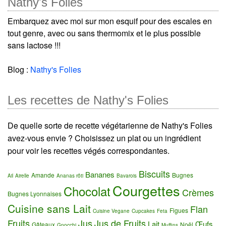
Nathy's Folies
Embarquez avec moi sur mon esquif pour des escales en
tout genre, avec ou sans thermomix et le plus possible
sans lactose !!!
Blog :
Nathy's Folies
Les recettes de Nathy's Folies
De quelle sorte de recette végétarienne de Nathy's Folies
avez-vous envie ? Choisissez un plat ou un ingrédient
pour voir les recettes végés correspondantes.
Biscuits
Bananes
Amande
Bugnes
Ail
Airelle
Ananas rôti
Bavarois
Courgettes
Chocolat
Crèmes
Bugnes Lyonnaises
Cuisine sans Lait
Flan
Figues
Cuisine Vegane
Cupcakes
Feta
Fruits
Jus
Jus de Fruits
Lait
Œufs
Gâteaux
Noël
Gnocchi
Muffins