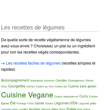
Les recettes de légumes
De quelle sorte de recette végétarienne de légumes
avez-vous envie ? Choisissez un plat ou un ingrédient
pour voir les recettes végés correspondantes.
→
Les recettes faciles de légumes
(recettes simples et
rapides)
Accompagnement
Carottes
Champignons
Aubergines
Automne
Chèvre
Courgettes
Cuisine sans gluten
Chou
Crèmes
Cuisine au Four
Cuisine bio
Cuisine Vegane
Curry
Cuisine vegetarienne
Entrées
Été
Légumes d'Été
Galette
Épices
Fromage
Fruits
Gratins
Légumes grillés
Poêlée
Nouilles
Pâtes
Légumes verts
Lentilles
Oignons
Pizza
Pois chiche