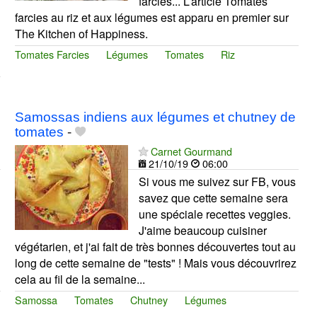
farcies... L’article Tomates
farcies au riz et aux légumes est apparu en premier sur
The Kitchen of Happiness.
Tomates Farcies
Légumes
Tomates
Riz
Samossas indiens aux légumes et chutney de
tomates
-
Carnet Gourmand
21/10/19
06:00
Si vous me suivez sur FB, vous
savez que cette semaine sera
une spéciale recettes veggies.
J'aime beaucoup cuisiner
végétarien, et j'ai fait de très bonnes découvertes tout au
long de cette semaine de "tests" ! Mais vous découvrirez
cela au fil de la semaine...
Samossa
Tomates
Chutney
Légumes