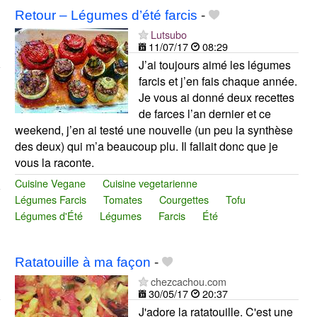
Retour – Légumes d’été farcis
-
Lutsubo
11/07/17
08:29
J’ai toujours aimé les légumes
farcis et j’en fais chaque année.
Je vous ai donné deux recettes
de farces l’an dernier et ce
weekend, j’en ai testé une nouvelle (un peu la synthèse
des deux) qui m’a beaucoup plu. Il fallait donc que je
vous la raconte.
Cuisine Vegane
Cuisine vegetarienne
Légumes Farcis
Tomates
Courgettes
Tofu
Légumes d'Été
Légumes
Farcis
Été
Ratatouille à ma façon
-
chezcachou.com
30/05/17
20:37
J'adore la ratatouille. C'est une