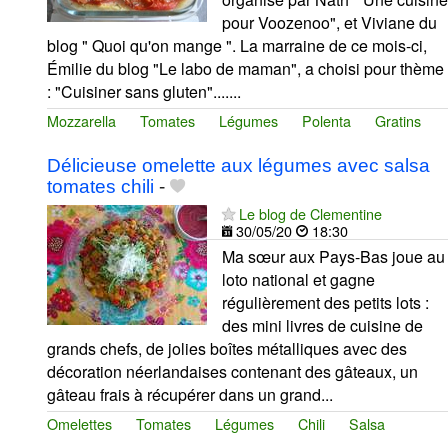
pour Voozenoo", et Viviane du
blog " Quoi qu'on mange ". La marraine de ce mois-ci,
Émilie du blog "Le labo de maman", a choisi pour thème
: "Cuisiner sans gluten".......
Mozzarella
Tomates
Légumes
Polenta
Gratins
Délicieuse omelette aux légumes avec salsa
tomates chili
-
Le blog de Clementine
30/05/20
18:30
Ma sœur aux Pays-Bas joue au
loto national et gagne
régulièrement des petits lots :
des mini livres de cuisine de
grands chefs, de jolies boîtes métalliques avec des
décoration néerlandaises contenant des gâteaux, un
gâteau frais à récupérer dans un grand...
Omelettes
Tomates
Légumes
Chili
Salsa