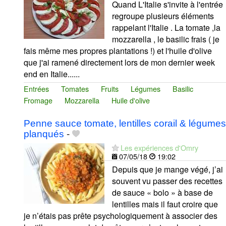
Quand L'Italie s'invite à l'entrée
regroupe plusieurs éléments
rappelant l'Italie . La tomate ,la
mozzarella , le basilic frais ( je
fais même mes propres plantations !) et l'huile d'olive
que j'ai ramené directement lors de mon dernier week
end en Italie......
Entrées
Tomates
Fruits
Légumes
Basilic
Fromage
Mozzarella
Huile d'olive
Penne sauce tomate, lentilles corail & légumes
planqués
-
Les expériences d'Omry
07/05/18
19:02
Depuis que je mange végé, j’ai
souvent vu passer des recettes
de sauce « bolo » à base de
lentilles mais il faut croire que
je n’étais pas prête psychologiquement à associer des