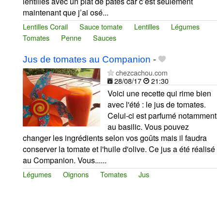
lentilles avec un plat de pâtes car c’est seulement
maintenant que j’ai osé...
Lentilles Corail
Sauce tomate
Lentilles
Légumes
Tomates
Penne
Sauces
Jus de tomates au Companion
-
chezcachou.com
28/08/17
21:30
Voici une recette qui rime bien
avec l'été : le jus de tomates.
Celui-ci est parfumé notamment
au basilic. Vous pouvez
changer les ingrédients selon vos goûts mais il faudra
conserver la tomate et l'huile d'olive. Ce jus a été réalisé
au Companion. Vous......
Légumes
Oignons
Tomates
Jus