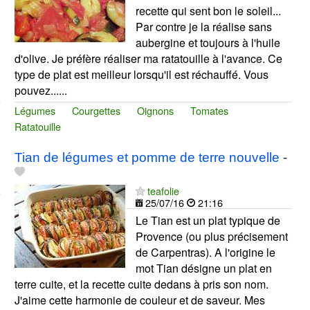
recette qui sent bon le soleil...
Par contre je la réalise sans
aubergine et toujours à l'huile
d'olive. Je préfère réaliser ma ratatouille à l'avance. Ce
type de plat est meilleur lorsqu'il est réchauffé. Vous
pouvez......
Légumes
Courgettes
Oignons
Tomates
Ratatouille
Tian de légumes et pomme de terre nouvelle
-
teafolie
25/07/16
21:16
Le Tian est un plat typique de
Provence (ou plus précisement
de Carpentras). A l'origine le
mot Tian désigne un plat en
terre cuite, et la recette cuite dedans à pris son nom.
J'aime cette harmonie de couleur et de saveur. Mes