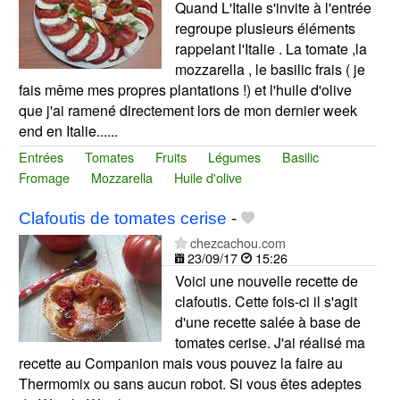
Quand L'Italie s'invite à l'entrée
regroupe plusieurs éléments
rappelant l'Italie . La tomate ,la
mozzarella , le basilic frais ( je
fais même mes propres plantations !) et l'huile d'olive
que j'ai ramené directement lors de mon dernier week
end en Italie......
Entrées
Tomates
Fruits
Légumes
Basilic
Fromage
Mozzarella
Huile d'olive
Clafoutis de tomates cerise
-
chezcachou.com
23/09/17
15:26
Voici une nouvelle recette de
clafoutis. Cette fois-ci il s'agit
d'une recette salée à base de
tomates cerise. J'ai réalisé ma
recette au Companion mais vous pouvez la faire au
Thermomix ou sans aucun robot. Si vous êtes adeptes