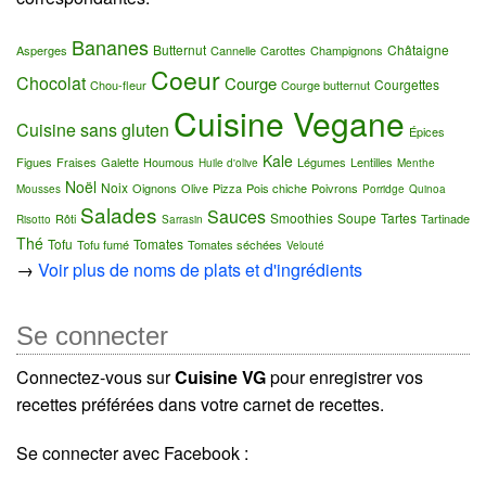
Bananes
Butternut
Châtaigne
Asperges
Cannelle
Carottes
Champignons
Coeur
Chocolat
Courge
Courgettes
Chou-fleur
Courge butternut
Cuisine Vegane
Cuisine sans gluten
Épices
Kale
Figues
Fraises
Galette
Houmous
Légumes
Lentilles
Huile d'olive
Menthe
Noël
Noix
Oignons
Olive
Pizza
Pois chiche
Poivrons
Mousses
Porridge
Quinoa
Salades
Sauces
Smoothies
Soupe
Tartes
Rôti
Tartinade
Risotto
Sarrasin
Thé
Tofu
Tomates
Tofu fumé
Tomates séchées
Velouté
→
Voir plus de noms de plats et d'ingrédients
Se connecter
Connectez-vous sur
Cuisine VG
pour enregistrer vos
recettes préférées dans votre carnet de recettes.
Se connecter avec Facebook :