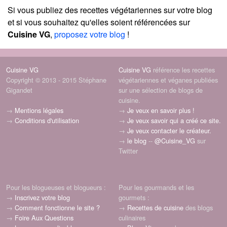
Si vous publiez des recettes végétariennes sur votre blog
et si vous souhaitez qu'elles soient référencées sur
Cuisine VG
,
proposez votre blog
!
Cuisine VG
Cuisine VG
référence les recettes
Copyright © 2013 - 2015 Stéphane
végétariennes et véganes publiées
Gigandet
sur une sélection de blogs de
cuisine.
→
Mentions légales
→
Je veux en savoir plus !
→
Conditions d'utilisation
→
Je veux savoir qui a créé ce site.
→
Je veux contacter le créateur.
→
le blog
--
@Cuisine_VG
sur
Twitter
Pour les blogueuses et blogueurs :
Pour les gourmands et les
→
Inscrivez votre blog
gourmets :
→
Comment fonctionne le site ?
→
Recettes de cuisine
des blogs
→
Foire Aux Questions
culinaires