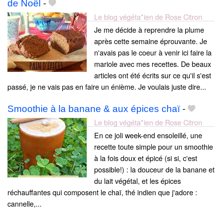
de Noël
-
Le blog végéta*ien de Rose Citron
Je me décide à reprendre la plume
après cette semaine éprouvante. Je
n'avais pas le coeur à venir ici faire la
mariole avec mes recettes. De beaux
articles ont été écrits sur ce qu'il s'est
passé, je ne vais pas en faire un énième. Je voulais juste dire...
Smoothie à la banane & aux épices chaï
-
Le blog végéta*ien de Rose Citron
En ce joli week-end ensoleillé, une
recette toute simple pour un smoothie
à la fois doux et épicé (si si, c'est
possible!) : la douceur de la banane et
du lait végétal, et les épices
réchauffantes qui composent le chaï, thé indien que j'adore :
cannelle,...