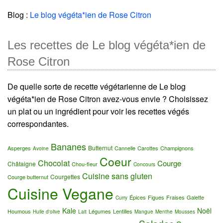
Blog :
Le blog végéta*ien de Rose Citron
Les recettes de Le blog végéta*ien de
Rose Citron
De quelle sorte de recette végétarienne de Le blog
végéta*ien de Rose Citron avez-vous envie ? Choisissez
un plat ou un ingrédient pour voir les recettes végés
correspondantes.
Bananes
Butternut
Asperges
Cannelle
Carottes
Champignons
Avoine
Coeur
Chocolat
Courge
Châtaigne
Chou-fleur
Concours
Cuisine sans gluten
Courgettes
Courge butternut
Cuisine Vegane
Épices
Figues
Fraises
Galette
Curry
Kale
Noël
Houmous
Légumes
Lentilles
Huile d'olive
Lait
Mangue
Menthe
Mousses