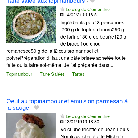
Tarte salée aux topinambours
-
Le blog de Clementine
14/02/21
13:51
Ingrédients pour 8 personnes
:700 g de topinambours250 g
de farine130 g de beurre120 g
de brocoli ou chou
romanesco50 g de lait2 œufsromarinsel et
poivrePréparation :Il faut une pâte brisée achetée toute
faite ou la faire soi-même. Je l'ai préparée dans...
Topinambour
Tarte Salées
Tartes
Oeuf au topinambour et émulsion parmesan à
la sauge
-
Le blog de Clementine
13/01/19
18:30
Voici une recette de Jean-Louis
Nomicos, chef étoilé Michelin