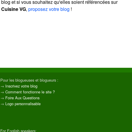
blog et si vous souhaitez qu'elles soient référencées sur
Cuisine VG
,
proposez votre blog
!
Pour les blogueuses et blogueurs :
→
Inscrivez votre blog
→
Comment fonctionne le site ?
→
Foire Aux Questions
→
Logo personnalisable
For English speakers: