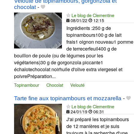
Velouté de topinambours, gorgonzola et
chocolat
-
Le blog de Clementine
08/01/22
12:15
Ingrédients :250 g de
topinambours100 g de lait
frais1 oignon nouveau1 pomme
de terrecerfeuil400 g de
bouillon de poule (ou de légumes pour les
végétariens)30 g de gorgonzola piccante1
échalotechocolat noirhuile d'olive extra viergesel et
poivrePréparation...
Topinambour
Chocolat
Velouté
Tarte fine aux topinambours et mozzarella
-
Le blog de Clementine
24/01/19
06:31
J'ai préparé les topinambours
de 12 manières et je suis
toujours à la recherche d'une