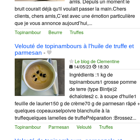
amis. Depuis un moment le
bruit courait déjà qu'il voulait passer la main.Chers
clients, chers amis,C’est avec une émotion particulière
que je vous annonce aujourd’hui,...
Topinambour
Beurre
Truffes
Velouté de topinambours à l'huile de truffe et
parmesan
-
Le blog de Clementine
14/05/23
18:30
Ingrédients :1 kg de
topinambours1 grosse pomme
de terre (type Bintje)2
échalotes2 c. à soupe d'huile1
feuille de laurier150 g de crème70 g de parmesan râpé +
quelques copeauxselpoivre blanchuile à la
truffequelques lamelles de truffePréparation :Brossez...
Topinambour
Parmesan
Velouté
Truffes