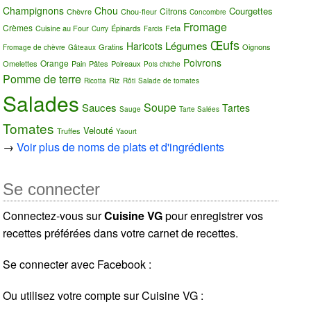
Champignons
Chou
Courgettes
Citrons
Chèvre
Chou-fleur
Concombre
Fromage
Crèmes
Cuisine au Four
Épinards
Feta
Curry
Farcis
Œufs
Légumes
Haricots
Gratins
Oignons
Fromage de chèvre
Gâteaux
Poivrons
Orange
Omelettes
Pain
Pâtes
Poireaux
Pois chiche
Pomme de terre
Riz
Ricotta
Rôti
Salade de tomates
Salades
Soupe
Sauces
Tartes
Sauge
Tarte Salées
Tomates
Velouté
Truffes
Yaourt
→
Voir plus de noms de plats et d'ingrédients
Se connecter
Connectez-vous sur
Cuisine VG
pour enregistrer vos
recettes préférées dans votre carnet de recettes.
Se connecter avec Facebook :
Ou utilisez votre compte sur Cuisine VG :