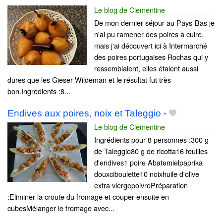
Le blog de Clementine
De mon dernier séjour au Pays-Bas je
n'ai pu ramener des poires à cuire,
mais j'ai découvert ici à Intermarché
des poires portugaises Rochas qui y
ressemblaient, elles étaient aussi
dures que les Gieser Wildeman et le résultat fut très
bon.Ingrédients :8...
Endives aux poires, noix et Taleggio
-
Le blog de Clementine
Ingrédients pour 8 personnes :300 g
de Taleggio80 g de ricotta16 feuilles
d'endives1 poire Abatemielpaprika
douxciboulette10 noixhuile d'olive
extra viergepoivrePréparation
:Eliminer la croute du fromage et couper ensuite en
cubesMélanger le fromage avec...