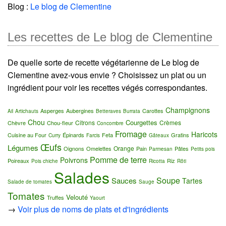
Blog :
Le blog de Clementine
Les recettes de Le blog de Clementine
De quelle sorte de recette végétarienne de Le blog de
Clementine avez-vous envie ? Choisissez un plat ou un
ingrédient pour voir les recettes végés correspondantes.
Champignons
Asperges
Aubergines
Carottes
Ail
Artichauts
Betteraves
Burrata
Chou
Courgettes
Citrons
Crèmes
Chèvre
Chou-fleur
Concombre
Fromage
Haricots
Cuisine au Four
Épinards
Feta
Gratins
Curry
Farcis
Gâteaux
Œufs
Légumes
Orange
Oignons
Omelettes
Pain
Pâtes
Parmesan
Petits pois
Pomme de terre
Poivrons
Poireaux
Riz
Pois chiche
Ricotta
Rôti
Salades
Soupe
Sauces
Tartes
Salade de tomates
Sauge
Tomates
Velouté
Truffes
Yaourt
→
Voir plus de noms de plats et d'ingrédients