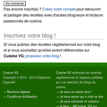
Pas encore inscrit(e) ?
Créez votre compte
pour découvrir
et partager des recettes avec d'autres blogueurs et lecteurs
passionnés de cuisine.
Inscrivez votre blog !
Si vous publiez des recettes végétariennes sur votre blog
et si vous souhaitez qu'elles soient référencées sur
Cuisine VG
,
proposez votre blog
!
Cuisine VG
Cuisine VG
référence les recettes
Copyright © 2013 - 2015 Stéphane
végétariennes et véganes publiées
Gigandet
sur une sélection de blogs de
cuisine.
→
Mentions légales
→
Je veux en savoir plus !
→
Conditions d'utilisation
→
Je veux savoir qui a créé ce site.
→
Je veux contacter le créateur.
→
le blog
--
@Cuisine_VG
sur