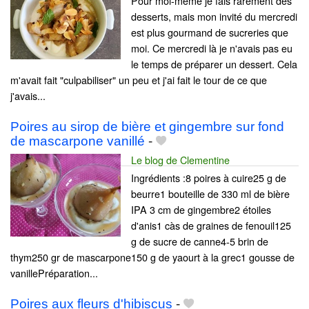
Pour moi-même je fais rarement des
desserts, mais mon invité du mercredi
est plus gourmand de sucreries que
moi. Ce mercredi là je n'avais pas eu
le temps de préparer un dessert. Cela
m'avait fait "culpabiliser" un peu et j'ai fait le tour de ce que
j'avais...
Poires au sirop de bière et gingembre sur fond
de mascarpone vanillé
-
Le blog de Clementine
Ingrédients :8 poires à cuire25 g de
beurre1 bouteille de 330 ml de bière
IPA 3 cm de gingembre2 étoiles
d'anis1 càs de graines de fenouil125
g de sucre de canne4-5 brin de
thym250 gr de mascarpone150 g de yaourt à la grec1 gousse de
vanillePréparation...
Poires aux fleurs d'hibiscus
-