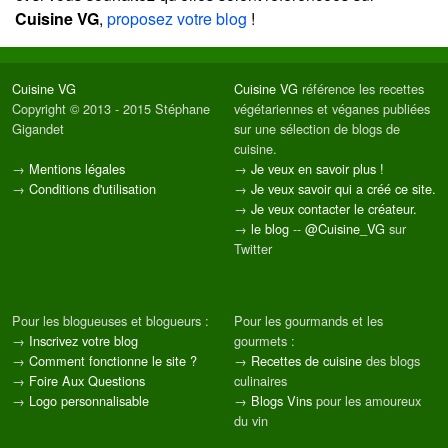
Cuisine VG
,
proposez votre blog
!
Cuisine VG
Cuisine VG
référence les recettes
Copyright © 2013 - 2015 Stéphane
végétariennes et véganes publiées
Gigandet
sur une sélection de blogs de
cuisine.
→
Mentions légales
→
Je veux en savoir plus !
→
Conditions d'utilisation
→
Je veux savoir qui a créé ce site.
→
Je veux contacter le créateur.
→
le blog
--
@Cuisine_VG
sur
Twitter
Pour les blogueuses et blogueurs :
Pour les gourmands et les
→
Inscrivez votre blog
gourmets :
→
Comment fonctionne le site ?
→
Recettes de cuisine
des blogs
→
Foire Aux Questions
culinaires
→
Logo personnalisable
→
Blogs Vins
pour les amoureux
du vin