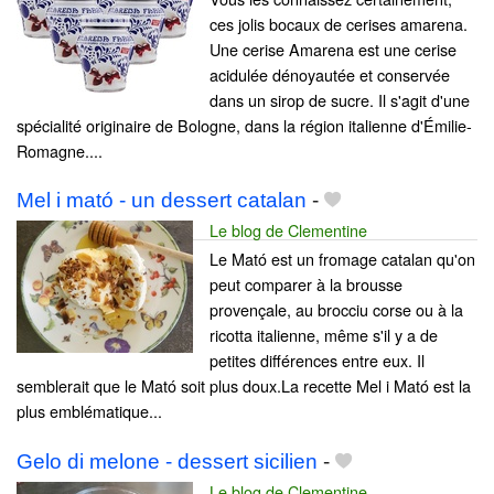
ces jolis bocaux de cerises amarena.
Une cerise Amarena est une cerise
acidulée dénoyautée et conservée
dans un sirop de sucre. Il s'agit d'une
spécialité originaire de Bologne, dans la région italienne d'Émilie-
Romagne....
Mel i mató - un dessert catalan
-
Le blog de Clementine
Le Mató est un fromage catalan qu'on
peut comparer à la brousse
provençale, au brocciu corse ou à la
ricotta italienne, même s'il y a de
petites différences entre eux. Il
semblerait que le Mató soit plus doux.La recette Mel i Mató est la
plus emblématique...
Gelo di melone - dessert sicilien
-
Le blog de Clementine