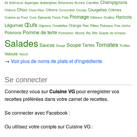
Champignons
Asperges
Aubergines
Carottes
Ail
Artichauts
Betteraves
Burrata
Chou
Courgettes
Citrons
Crèmes
Chèvre
Chou-fleur
Concombre
Courge
Fromage
Haricots
Cuisine au Four
Épinards
Feta
Gratins
Curry
Farcis
Gâteaux
Œufs
Légumes
Orange
Oignons
Omelettes
Pain
Pâtes
Poireaux
Pois chiche
Pomme de terre
Poivrons
Riz
Potimarron
Ricotta
Rôti
Salade de tomates
Salades
Tomates
Soupe
Sauces
Tartes
Truffes
Sauge
Velouté
Yaourt
→
Voir plus de noms de plats et d'ingrédients
Se connecter
Connectez-vous sur
Cuisine VG
pour enregistrer vos
recettes préférées dans votre carnet de recettes.
Se connecter avec Facebook :
Ou utilisez votre compte sur Cuisine VG :