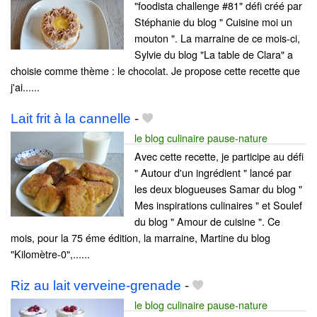
"foodista challenge #81" défi créé par
Stéphanie du blog " Cuisine moi un
mouton ". La marraine de ce mois-ci,
Sylvie du blog "La table de Clara" a
choisie comme thème : le chocolat. Je propose cette recette que
j'ai......
Lait frit à la cannelle
-
le blog culinaire pause-nature
Avec cette recette, je participe au défi
" Autour d'un ingrédient " lancé par
les deux blogueuses Samar du blog "
Mes inspirations culinaires " et Soulef
du blog " Amour de cuisine ". Ce
mois, pour la 75 éme édition, la marraine, Martine du blog
"Kilomètre-0",......
Riz au lait verveine-grenade
-
le blog culinaire pause-nature