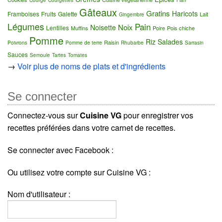
Gâteaux
Gratins
Haricots
Framboises
Fruits
Galette
Lait
Gingembre
Légumes
Pain
Noix
Noisette
Lentilles
Muffins
Poire
Pois chiche
Pomme
Riz
Salades
Raisin
Poivrons
Pomme de terre
Rhubarbe
Sarrasin
Sauces
Semoule
Tartes
Tomates
→
Voir plus de noms de plats et d'ingrédients
Se connecter
Connectez-vous sur
Cuisine VG
pour enregistrer vos
recettes préférées dans votre carnet de recettes.
Se connecter avec Facebook :
Ou utilisez votre compte sur Cuisine VG :
Nom d'utilisateur :