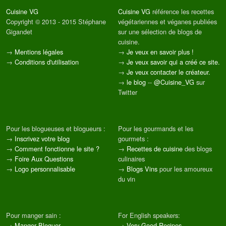
Cuisine VG
Cuisine VG
référence les recettes
Copyright © 2013 - 2015 Stéphane
végétariennes et véganes publiées
Gigandet
sur une sélection de blogs de
cuisine.
→
Mentions légales
→
Je veux en savoir plus !
→
Conditions d'utilisation
→
Je veux savoir qui a créé ce site.
→
Je veux contacter le créateur.
→
le blog
--
@Cuisine_VG
sur
Twitter
Pour les blogueuses et blogueurs :
Pour les gourmands et les
→
Inscrivez votre blog
gourmets :
→
Comment fonctionne le site ?
→
Recettes de cuisine
des blogs
→
Foire Aux Questions
culinaires
→
Logo personnalisable
→
Blogs Vins
pour les amoureux
du vin
Pour manger sain :
For English speakers:
→
Manger Bloguer
→
Very Good Recipes