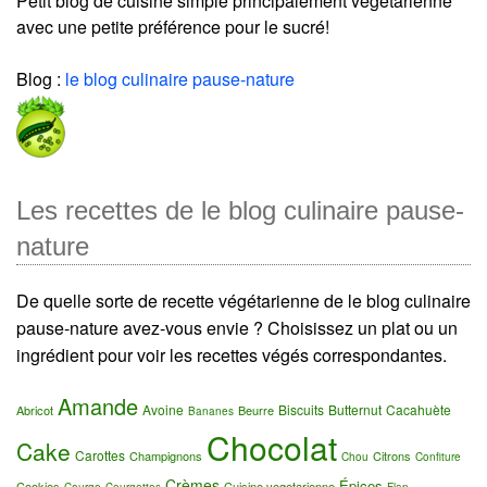
Petit blog de cuisine simple principalement végétarienne
avec une petite préférence pour le sucré!
Blog :
le blog culinaire pause-nature
Les recettes de le blog culinaire pause-
nature
De quelle sorte de recette végétarienne de le blog culinaire
pause-nature avez-vous envie ? Choisissez un plat ou un
ingrédient pour voir les recettes végés correspondantes.
Amande
Avoine
Biscuits
Butternut
Cacahuète
Abricot
Beurre
Bananes
Chocolat
Cake
Carottes
Champignons
Citrons
Chou
Confiture
Crèmes
Épices
Cookies
Cuisine vegetarienne
Courge
Courgettes
Flan