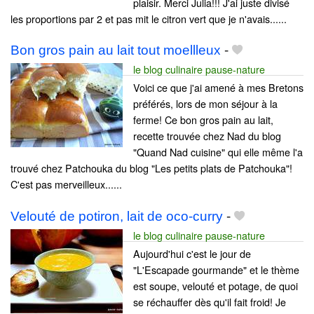
plaisir. Merci Julia!!! J'ai juste divisé
les proportions par 2 et pas mit le citron vert que je n'avais......
Bon gros pain au lait tout moellleux
-
le blog culinaire pause-nature
Voici ce que j'ai amené à mes Bretons
préférés, lors de mon séjour à la
ferme! Ce bon gros pain au lait,
recette trouvée chez Nad du blog
"Quand Nad cuisine" qui elle même l'a
trouvé chez Patchouka du blog "Les petits plats de Patchouka"!
C'est pas merveilleux......
Velouté de potiron, lait de oco-curry
-
le blog culinaire pause-nature
Aujourd'hui c'est le jour de
"L'Escapade gourmande" et le thème
est soupe, velouté et potage, de quoi
se réchauffer dès qu'il fait froid! Je