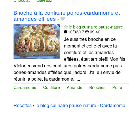
Brioche à la confiture poires-cardamome et
amandes effilées
-
le blog culinaire pause-nature
10/03/17
09:46
Je suis très brioche en ce
moment et celle-ci avec la
confiture et les amandes
effilées, était terrible!!! Mon fils
Victorien vend des confitures poires-cardamome puis
poires-amandes effilées que j'adore! J'ai eu envie de
réunir la poire, la cardamome......
Cardamome
Confiture
Amande
Brioches
Poire
Recettes
›
le blog culinaire pause-nature
›
Cardamome