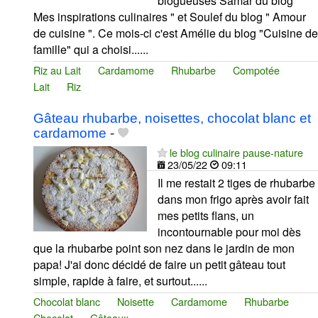
blogueuses Samar du blog "
Mes inspirations culinaires " et Soulef du blog " Amour
de cuisine ". Ce mois-ci c'est Amélie du blog "Cuisine de
famille" qui a choisi......
Riz au Lait
Cardamome
Rhubarbe
Compotée
Lait
Riz
Gâteau rhubarbe, noisettes, chocolat blanc et
cardamome
-
le blog culinaire pause-nature
23/05/22
09:11
Il me restait 2 tiges de rhubarbe
dans mon frigo après avoir fait
mes petits flans, un
incontournable pour moi dès
que la rhubarbe point son nez dans le jardin de mon
papa! J'ai donc décidé de faire un petit gâteau tout
simple, rapide à faire, et surtout......
Chocolat blanc
Noisette
Cardamome
Rhubarbe
Chocolat
Gâteaux