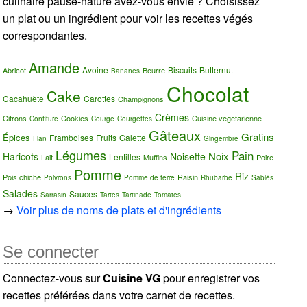
culinaire pause-nature avez-vous envie ? Choisissez
un plat ou un ingrédient pour voir les recettes végés
correspondantes.
Amande
Avoine
Biscuits
Butternut
Abricot
Beurre
Bananes
Chocolat
Cake
Cacahuète
Carottes
Champignons
Crèmes
Citrons
Cookies
Cuisine vegetarienne
Confiture
Courge
Courgettes
Gâteaux
Gratins
Épices
Framboises
Fruits
Galette
Flan
Gingembre
Légumes
Pain
Noix
Haricots
Noisette
Lentilles
Lait
Muffins
Poire
Pomme
Riz
Pois chiche
Raisin
Poivrons
Pomme de terre
Rhubarbe
Sablés
Salades
Sauces
Sarrasin
Tartes
Tartinade
Tomates
→
Voir plus de noms de plats et d'ingrédients
Se connecter
Connectez-vous sur
Cuisine VG
pour enregistrer vos
recettes préférées dans votre carnet de recettes.