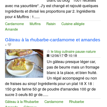
blanc du blog " 1001 recettes
avec ma yaourtière". J'y est changé et rajouté quelques
ingrédients et divisé les proportions par 2. Ingrédients
pour 4 Muffins : 1......
Cardamome
Muffins
Raisin
Cuisine allégée
Amande
Gâteau à la rhubarbe-cardamome et amandes
-
le blog culinaire pause-nature
12/06/17
10:18
Un gâteau presque léger car,
pas de beurre mais un fromage
blanc à la place, et bien fruité.
Un régal accompagné ou non
de fraises au sirop! Ingrédients pour un plat 18 X 18 :
150 gr de farine 50 gr de poudre d'amandes 100 gr de
sucre 3 oeufs 80 gr de......
Gâteau à la Rhubarbe
Cardamome
Rhubarbe
Amande
Gâteaux