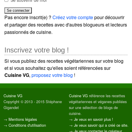
Se souvenir de moi
Pas encore inscrit(e) ?
Créez votre compte
pour découvrir
et partager des recettes avec d'autres blogueurs et lecteurs
passionnés de cuisine.
Inscrivez votre blog !
Si vous publiez des recettes végétariennes sur votre blog
et si vous souhaitez qu'elles soient référencées sur
Cuisine VG
,
proposez votre blog
!
Cuisine VG
Cuisine VG
référence les recettes
Copyright © 2013 - 2015 Stéphane
végétariennes et véganes publiées
Gigandet
sur une sélection de blogs de
cuisine.
→
Mentions légales
→
Je veux en savoir plus !
→
Conditions d'utilisation
→
Je veux savoir qui a créé ce site.
→
Je veux contacter le créateur.