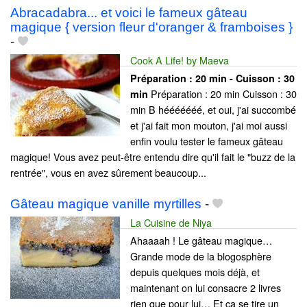
Abracadabra... et voici le fameux gâteau
magique { version fleur d'oranger & framboises }
-
Cook A Life! by Maeva
Préparation :
20 min - Cuisson :
30
Préparation : 20 min Cuisson : 30
min
min B hééééééé, et oui, j'ai succombé
et j'ai fait mon mouton, j'ai moi aussi
enfin voulu tester le fameux gâteau
magique! Vous avez peut-être entendu dire qu'il fait le "buzz de la
rentrée", vous en avez sûrement beaucoup...
Gâteau magique vanille myrtilles
-
La Cuisine de Niya
Ahaaaah ! Le gâteau magique…
Grande mode de la blogosphère
depuis quelques mois déjà, et
maintenant on lui consacre 2 livres
rien que pour lui… Et ça se tire un