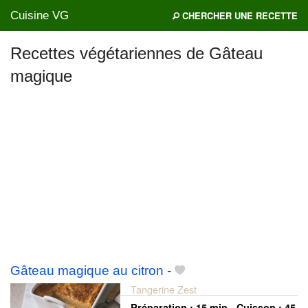
Cuisine VG
CHERCHER UNE RECETTE
Recettes végétariennes de Gâteau
magique
Mes blogs préférés
Gâteau magique au citron
-
Tangerine Zest
Préparation :
15 min - Cuisson :
45