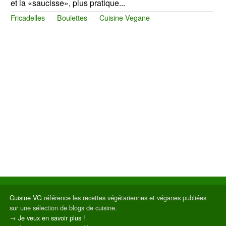
et la «saucisse», plus pratique...
Fricadelles
Boulettes
Cuisine Vegane
Cuisine VG
référence les recettes végétariennes et véganes publiées
sur une sélection de blogs de cuisine.
→
Je veux en savoir plus !