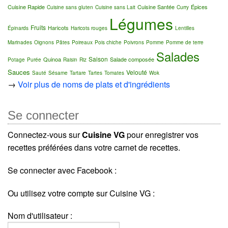
Cuisine Rapide
Cuisine Santée
Épices
Cuisine sans gluten
Cuisine sans Lait
Curry
Légumes
Fruits
Haricots
Épinards
Haricots rouges
Lentilles
Marinades
Oignons
Pâtes
Poireaux
Pois chiche
Poivrons
Pomme
Pomme de terre
Salades
Saison
Quinoa
Salade composée
Potage
Purée
Raisin
Riz
Sauces
Velouté
Sauté
Sésame
Tartare
Tartes
Tomates
Wok
→
Voir plus de noms de plats et d'ingrédients
Se connecter
Connectez-vous sur
Cuisine VG
pour enregistrer vos
recettes préférées dans votre carnet de recettes.
Se connecter avec Facebook :
Ou utilisez votre compte sur Cuisine VG :
Nom d'utilisateur :