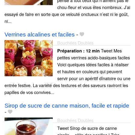
pensé à tout ceux qui n’aiment pas le
chou-fleur et vous êtes nombreux. J’ai
essayé de faire en sorte que ce velouté onctueux n’est ni le goût,
ni...
Verrines alcalines et faciles
-
Bouchées Doubles
Tweet Mes
Préparation :
12 min
petites verrines acido-basiques faciles
Voici quelques idées faciles à réaliser
et hautes en couleurs qui peuvent
servir pour un apéritif dînatoire ou une
entrée festive. La variété des textures et des saveurs raviront les
papilles de vos convives...
Sirop de sucre de canne maison, facile et rapide
-
Bouchées Doubles
Tweet Sirop de sucre de canne
alcalin… câlin des papilles ! Très