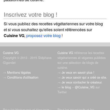
Inscrivez votre blog !
Si vous publiez des recettes végétariennes sur votre blog
et si vous souhaitez qu'elles soient référencées sur
Cuisine VG
,
proposez votre blog
!
Cuisine VG
Cuisine VG
référence les recettes
Copyright © 2013 - 2015 Stéphane
végétariennes et véganes publiées
Gigandet
sur une sélection de blogs de
cuisine.
→
Mentions légales
→
Je veux en savoir plus !
→
Conditions d'utilisation
→
Je veux savoir qui a créé ce site.
→
Je veux contacter le créateur.
→
le blog
--
@Cuisine_VG
sur
Twitter
Pour les blogueuses et blogueurs :
Pour les gourmands et les