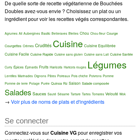
De quelle sorte de recette végétarienne de Bouchées
Doubles avez-vous envie ? Choisissez un plat ou un
ingrédient pour voir les recettes végés correspondantes.
Chou
Courge
Agrumes
Ail
Aubergines
Basilic
Betteraves
Blettes
Chou-fleur
Cuisine
Crudités
Cuisine Equilibrée
Courgettes
Crèmes
Cuisine Facile
Cuisine Rapide
Cuisine Santée
Cuisine sans gluten
Cuisine sans Lait
Légumes
Fruits
Épices
Haricots
Curry
Épinards
Haricots rouges
Lentilles
Marinades
Oignons
Pâtes
Poireaux
Pois chiche
Poivrons
Pomme
Saison
Quinoa
Salade composée
Pomme de terre
Potage
Purée
Riz
Salades
Sauces
Velouté
Sauté
Sésame
Tartare
Tartes
Tomates
Wok
→
Voir plus de noms de plats et d'ingrédients
Se connecter
Connectez-vous sur
Cuisine VG
pour enregistrer vos