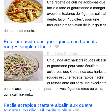
Une recette de cuisine acido-basique
facile à faire et gourmande à manger
avec des textures de légumes cuits al
dente, façon " cuidités", pour une
meilleure préservation de leur goût et
de leurs nutriments.
Équilibre acido-basique : quinoa au haricots
rouges simple et facile
-
Bouchées Doubles
Un quinoa aux haricots rouges alcalin
et gourmand pour votre équilibre
acido-basique Ce quinoa aux haricots
rouges est une recette rapide, facile
et rassasiante qui sera une excellente
base d’accompagnement pour tous vos légumes (crus ou cuits,
qui alcaliniseront...
Facile et rapide : tartare alcalin aux quatre
tomates, basilic, ail, huile d’olive
-