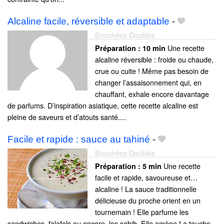
Alcaline facile, réversible et adaptable
-
Bouchées Doubles
Une recette
Préparation :
10 min
alcaline réversible : froide ou chaude,
crue ou cuite ! Même pas besoin de
changer l’assaisonnement qui, en
chauffant, exhale encore davantage
de parfums. D’inspiration asiatique, cette recette alcaline est
pleine de saveurs et d’atouts santé....
Facile et rapide : sauce au tahiné
-
Bouchées Doubles
Une recette
Préparation :
5 min
facile et rapide, savoureuse et…
alcaline ! La sauce traditionnelle
délicieuse du proche orient en un
tournemain ! Elle parfume les
sandwiches, falafels ou encore, les sabih. Elle amène La touche