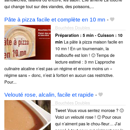
qui change tout sur des viandes, des poissons,...
Pâte à pizza facile et complète en 10 mn
-
Bouchées Doubles
Préparation :
5 min - Cuisson :
10
La pâte à pizza maison facile en
min
10 mn ! En un tournemain, la
malbouffe est loin ! 🙂 Temps de
lecture estimé : 3 mn L’approche
culinaire alcaline n’est pas un régime et encore moins un «
régime sans » donc, n’est à fortiori en aucun cas restrictive.
Pour...
Velouté rose, alcalin, facile et rapide
-
Bouchées Doubles
Tweet Vous vous sentez morose ? 🙁
Voici un velouté rose ! 🙂 Pour ceux
qui n’aiment pas le chou-fleur… J’ai