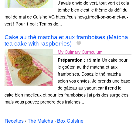
J'avais envie de vert, tout vert et cela
tombe bien c'est le thème du défi du
moi de mai de Cuisine VG https://cuisinevg.fr/defi-on-se-met-au-
vert ! Pour 1 bol : Temps de...
Cake au thé matcha et aux framboises (Matcha
tea cake with raspberries)
-
My Culinary Curriculum
Un cake pour
Préparation :
15 min
le goûter, au thé matcha et aux
framboises. Dosez le thé matcha
selon vos envies. Je prends une base
de gâteau au yaourt car il rend le
cake bien moelleux et pour les framboises j'ai pris des surgelées
mais vous pouvez prendre des fraîches...
Recettes
›
Thé Matcha
›
Box Cuisine