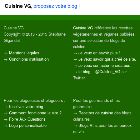
Cuisine VG
,
proposez votre blog
!
Cuisine VG
Cuisine VG
référence les recettes
Copyright © 2013 - 2015 Stéphane
végétariennes et véganes publiées
Gigandet
sur une sélection de blogs de
cuisine.
→
Mentions légales
→
Je veux en savoir plus !
→
Conditions d'utilisation
→
Je veux savoir qui a créé ce site.
→
Je veux contacter le créateur.
→
le blog
--
@Cuisine_VG
sur
Twitter
Pour les blogueuses et blogueurs :
Pour les gourmands et les
→
Inscrivez votre blog
gourmets :
→
Comment fonctionne le site ?
→
Recettes de cuisine
des blogs
→
Foire Aux Questions
culinaires
→
Logo personnalisable
→
Blogs Vins
pour les amoureux
du vin