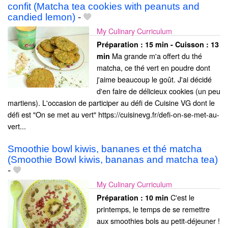
confit (Matcha tea cookies with peanuts and
candied lemon)
-
My Culinary Curriculum
Préparation :
15 min - Cuisson :
13
Ma grande m'a offert du thé
min
matcha, ce thé vert en poudre dont
j'aime beaucoup le goût. J'ai décidé
d'en faire de délicieux cookies (un peu
martiens). L'occasion de participer au défi de Cuisine VG dont le
défi est "On se met au vert" https://cuisinevg.fr/defi-on-se-met-au-
vert...
Smoothie bowl kiwis, bananes et thé matcha
(Smoothie Bowl kiwis, bananas and matcha tea)
-
My Culinary Curriculum
C'est le
Préparation :
10 min
printemps, le temps de se remettre
aux smoothies bols au petit-déjeuner !