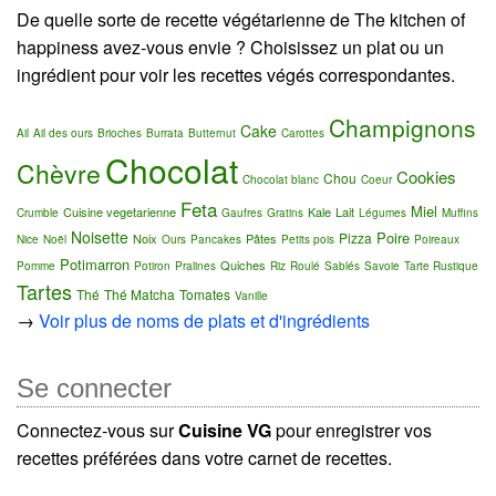
De quelle sorte de recette végétarienne de The kitchen of
happiness avez-vous envie ? Choisissez un plat ou un
ingrédient pour voir les recettes végés correspondantes.
Champignons
Cake
Ail
Ail des ours
Brioches
Burrata
Butternut
Carottes
Chocolat
Chèvre
Cookies
Chou
Chocolat blanc
Coeur
Feta
Miel
Cuisine vegetarienne
Kale
Lait
Crumble
Gaufres
Gratins
Légumes
Muffins
Noisette
Poire
Pizza
Noix
Pâtes
Nice
Noël
Ours
Pancakes
Petits pois
Poireaux
Potimarron
Quiches
Pomme
Potiron
Pralines
Riz
Roulé
Sablés
Savoie
Tarte Rustique
Tartes
Thé
Thé Matcha
Tomates
Vanille
→
Voir plus de noms de plats et d'ingrédients
Se connecter
Connectez-vous sur
Cuisine VG
pour enregistrer vos
recettes préférées dans votre carnet de recettes.