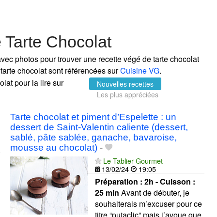
 Tarte Chocolat
avec photos pour trouver une recette végé de tarte chocolat
 tarte chocolat sont référencées sur
Cuisine VG
.
lat pour la lire sur
Nouvelles recettes
Les plus appréciées
Tarte chocolat et piment d’Espelette : un
dessert de Saint-Valentin caliente (dessert,
sablé, pâte sablée, ganache, bavaroise,
mousse au chocolat)
-
Le Tablier Gourmet
13/02/24
19:05
Préparation :
2h - Cuisson :
25 min
Avant de débuter, je
souhaiterais m’excuser pour ce
titre “putaclic” mais j’avoue que