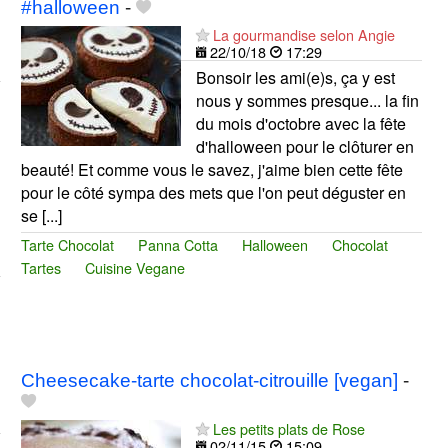
#halloween
-
La gourmandise selon Angie
22/10/18
17:29
Bonsoir les ami(e)s, ça y est
nous y sommes presque... la fin
du mois d'octobre avec la fête
d'halloween pour le clôturer en
beauté! Et comme vous le savez, j'aime bien cette fête
pour le côté sympa des mets que l'on peut déguster en
se [...]
Tarte Chocolat
Panna Cotta
Halloween
Chocolat
Tartes
Cuisine Vegane
Cheesecake-tarte chocolat-citrouille [vegan]
-
Les petits plats de Rose
02/11/15
15:09