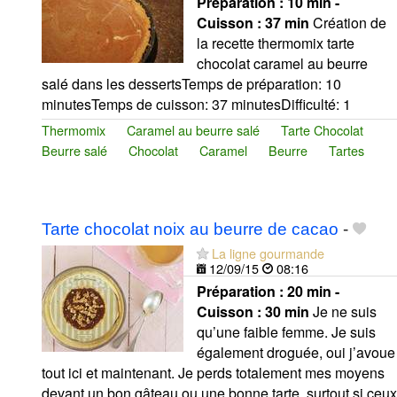
Préparation :
10 min -
Cuisson :
37 min
Création de
la recette thermomix tarte
chocolat caramel au beurre
salé dans les dessertsTemps de préparation: 10
minutesTemps de cuisson: 37 minutesDifficulté: 1
Thermomix
Caramel au beurre salé
Tarte Chocolat
Beurre salé
Chocolat
Caramel
Beurre
Tartes
Tarte chocolat noix au beurre de cacao
-
La ligne gourmande
12/09/15
08:16
Préparation :
20 min -
Cuisson :
30 min
Je ne suis
qu’une faible femme. Je suis
également droguée, oui j’avoue
tout ici et maintenant. Je perds totalement mes moyens
devant un bon gâteau ou une bonne tarte, surtout si ceux