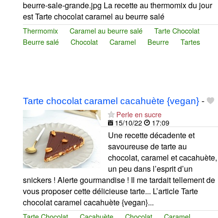
beurre-sale-grande.jpg La recette au thermomix du jour
est Tarte chocolat caramel au beurre salé
Thermomix
Caramel au beurre salé
Tarte Chocolat
Beurre salé
Chocolat
Caramel
Beurre
Tartes
Tarte chocolat caramel cacahuète {vegan}
-
Perle en sucre
15/10/22
17:09
Une recette décadente et
savoureuse de tarte au
chocolat, caramel et cacahuète,
un peu dans l’esprit d’un
snickers ! Alerte gourmandise ! Il me tardait tellement de
vous proposer cette délicieuse tarte... L’article Tarte
chocolat caramel cacahuète {vegan}...
Tarte Chocolat
Cacahuète
Chocolat
Caramel