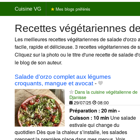
Cuisine VG
Mes blogs préférés
Recettes végétariennes de
Les meilleures recettes végétariennes de salade d'orzo 
facile, rapide et délicieuse. 3 recettes végétariennes de
Cliquez sur la photo ou le titre d'une recette de salade d'o
le blog de son auteur.
Salade d’orzo complet aux légumes
croquants, mangue et avocat
-
Dans la cuisine végétalienne de
Djanisse
29/07/25
08:00
Préparation :
20 min -
Cuisson :
10 min
Une salade
estivale qui change du
quotidien Dès que la chaleur s’installe, les salades
prennent la première place dans mes menus. Vois