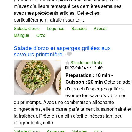
m’avez d’ailleurs remarqué ces dernières semaines
avec mes précédents articles. Celle-ci est
particulièrement rafraîchissante,...
Salade d'orzo
Légumes
Salades
Avocat
Mangue
Orzo
Salade d’orzo et asperges grillées aux
saveurs printanière
-
Simplement frais
27/04/24
12:49
Préparation :
10 min -
Cuisson :
20 min
Cette salade
d'orzo et d'asperges grillées
évoque les saveurs vibrantes
du printemps. Avec une combinaison alléchante
d'ingrédients, elle incarne parfaitement la saisonnalité et
la fraîcheur. Prête en un clin d'œil et nécessitant peu
d'ingrédients, cette...
Salade d'orzo
Asperges
Salades
Orzo