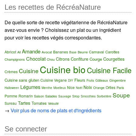
Les recettes de RécréaNature
De quelle sorte de recette végétarienne de RécréaNature
avez-vous envie ? Choisissez un plat ou un ingrédient
pour voir les recettes végés correspondantes.
Amande
Abricot
Bananes
Carnaval
Carottes
Ail
Avocat
Beurre
Base
Chocolat
Citrons
Confiture
Courgettes
Courge
Champignons
Chou
Cuisine bio
Cuisine Facile
Cuisine
Crèmes
Cuisine sans gluten
Fleurs
Cuisine Vegane
Gâteaux
Gingembre
DIY
Fruits
Légumes
Noix
Nice
Orties
Orange
Paris
Halloween
Menthe
Moelleux
Noël
Soupe
Pomme
Romarin
Saison
Salades
Sauvage
Sirop
Smoothies
Sorbetière
Tartes
Tomates
Sureau
Velouté
→
Voir plus de noms de plats et d'ingrédients
Se connecter