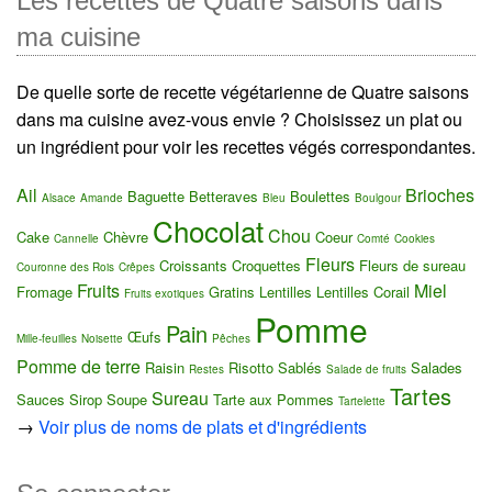
Les recettes de Quatre saisons dans
ma cuisine
De quelle sorte de recette végétarienne de Quatre saisons
dans ma cuisine avez-vous envie ? Choisissez un plat ou
un ingrédient pour voir les recettes végés correspondantes.
Ail
Brioches
Baguette
Betteraves
Boulettes
Alsace
Amande
Bleu
Boulgour
Chocolat
Chou
Cake
Chèvre
Coeur
Cannelle
Comté
Cookies
Fleurs
Croissants
Croquettes
Fleurs de sureau
Couronne des Rois
Crêpes
Fruits
Miel
Fromage
Gratins
Lentilles
Lentilles Corail
Fruits exotiques
Pomme
Pain
Œufs
Mille-feuilles
Noisette
Pêches
Pomme de terre
Raisin
Risotto
Sablés
Salades
Restes
Salade de fruits
Tartes
Sureau
Sauces
Sirop
Soupe
Tarte aux Pommes
Tartelette
→
Voir plus de noms de plats et d'ingrédients