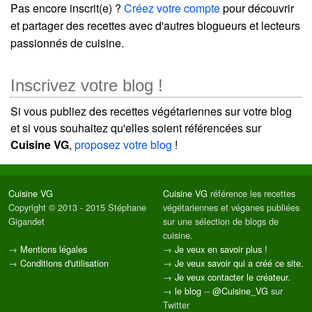
Pas encore inscrit(e) ?
Créez votre compte
pour découvrir
et partager des recettes avec d'autres blogueurs et lecteurs
passionnés de cuisine.
Inscrivez votre blog !
Si vous publiez des recettes végétariennes sur votre blog
et si vous souhaitez qu'elles soient référencées sur
Cuisine VG
,
proposez votre blog
!
Cuisine VG
Cuisine VG
référence les recettes
Copyright © 2013 - 2015 Stéphane
végétariennes et véganes publiées
Gigandet
sur une sélection de blogs de
cuisine.
→
Mentions légales
→
Je veux en savoir plus !
→
Conditions d'utilisation
→
Je veux savoir qui a créé ce site.
→
Je veux contacter le créateur.
→
le blog
--
@Cuisine_VG
sur
Twitter