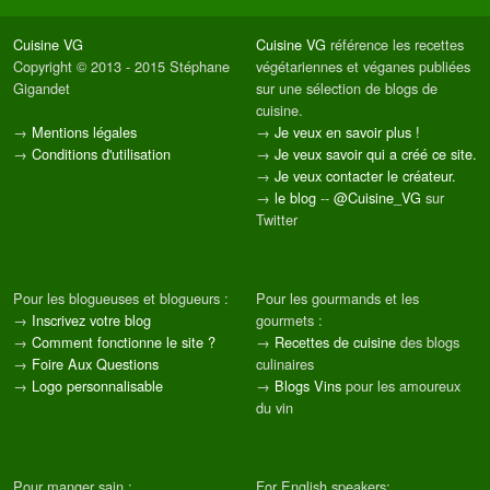
Cuisine VG
Cuisine VG
référence les recettes
Copyright © 2013 - 2015 Stéphane
végétariennes et véganes publiées
Gigandet
sur une sélection de blogs de
cuisine.
→
Mentions légales
→
Je veux en savoir plus !
→
Conditions d'utilisation
→
Je veux savoir qui a créé ce site.
→
Je veux contacter le créateur.
→
le blog
--
@Cuisine_VG
sur
Twitter
Pour les blogueuses et blogueurs :
Pour les gourmands et les
→
Inscrivez votre blog
gourmets :
→
Comment fonctionne le site ?
→
Recettes de cuisine
des blogs
→
Foire Aux Questions
culinaires
→
Logo personnalisable
→
Blogs Vins
pour les amoureux
du vin
Pour manger sain :
For English speakers: