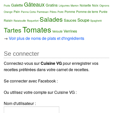
Gâteaux
Galette
Gratins
Noisette
Noix
Fruits
Légumes
Marron
Oignons
Pain
Pomme
Pomme de terre
Purée
Orange
Panna Cotta
Parmesan
Pâtes
Poire
Salades
Soupe
Sauces
Raisin
Ratatouille
Roquefort
Spaghetti
Tomates
Tartes
Verrines
Velouté
→
Voir plus de noms de plats et d'ingrédients
Se connecter
Connectez-vous sur
Cuisine VG
pour enregistrer vos
recettes préférées dans votre carnet de recettes.
Se connecter avec Facebook :
Ou utilisez votre compte sur Cuisine VG :
Nom d'utilisateur :