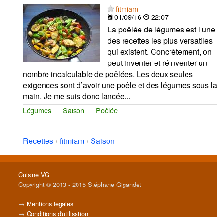
fitmiam
01/09/16
22:07
La poêlée de légumes est l’une
des recettes les plus versatiles
qui existent. Concrètement, on
peut inventer et réinventer un
nombre incalculable de poêlées. Les deux seules
exigences sont d’avoir une poêle et des légumes sous la
main. Je me suis donc lancée...
Légumes
Saison
Poêlée
Recettes
›
fitmiam
›
Saison
Cuisine VG
Copyright © 2013 - 2015 Stéphane Gigandet
→
Mentions légales
→
Conditions d'utilisation