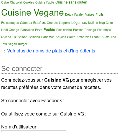
Cuisine sans gluten
Cake
Chocolat
Cookies
Cuisine Facile
Cuisine Vegane
Fruits
Détox
Falafel
Fraises
Légumes
Gaufres
Fruits rouges
Gâteaux
Granola
Légume
Muffins
Mug Cake
Poêlée
Noël
Orange
Pancakes
Pizza
Pois chiche
Pomme
Porridge
Printemps
Saison
Salades
Steak
Quinoa
Riz
Sandwich
Sauces
Sauté
Smoothies
Sucre
Thé
Tofu
Vegan Burger
→
Voir plus de noms de plats et d'ingrédients
Se connecter
Connectez-vous sur
Cuisine VG
pour enregistrer vos
recettes préférées dans votre carnet de recettes.
Se connecter avec Facebook :
Ou utilisez votre compte sur Cuisine VG :
Nom d'utilisateur :