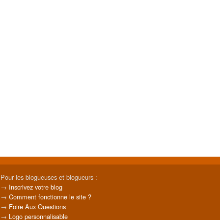
Pour les blogueuses et blogueurs :
→
Inscrivez votre blog
→
Comment fonctionne le site ?
→
Foire Aux Questions
→
Logo personnalisable