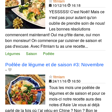
fitmiam
10/12/16
16:18
YESSSSS! C'est Noël! Mais ce
n'est pas pour autant qu'on
oublie de prendre soin de nous!
Les bonnes résolutions
commencent maintenant! Oui ma p'tite dame, oui mon
bon monsieur! On commence par cuisiner de saison et
pas d'excuse. Avec Fitmiam tu as une recette...
Légumes
Saison
Poêlée
Poêlée de légume et de saison #3: Novembre
-
fitmiam
24/11/16
16:50
Tous les mois une poêlée de
légumes et de saison et pour ce
mois-ci notre recette aura des
notes d’Asie !Je vous ai déjà
parlé de la fois où j’ai vécu en Chine ? Non ? Bon je