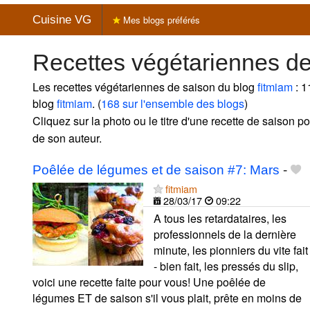
Cuisine VG
Mes blogs préférés
Recettes végétariennes de
Les recettes végétariennes de saison du blog
fitmiam
: 1
blog
fitmiam
. (
168 sur l'ensemble des blogs
)
Cliquez sur la photo ou le titre d'une recette de saison pou
de son auteur.
Poêlée de légumes et de saison #7: Mars
-
fitmiam
28/03/17
09:22
A tous les retardataires, les
professionnels de la dernière
minute, les pionniers du vite fait
- bien fait, les pressés du slip,
voici une recette faite pour vous! Une poêlée de
légumes ET de saison s'il vous plait, prête en moins de