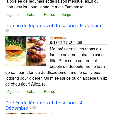
la poêlée de légumes et de saison mensuelle!Eh oui
mon petit loukoum, chaque mois Fitmiam te...
Légumes
Saison
Poêlée
Burger
Poêlée de légumes et de saison #5: Janvier
-
fitmiam
19/01/17
11:58
Moi présidente, les repas en
famille ne seront plus un casse-
tête! Pour cette poêlée nul
besoin de déboutonner le jean
de son pantalon ou de discrètement mettre son vieux
jogging pour digérer! On mise sur ce qu'on appelle un riz
de chou-fleur! Allez, je...
Légumes
Saison
Poêlée
Poêlée de légumes et de saison #4:
Décembre
-