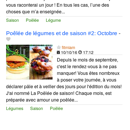
vous raconterai un jour ! En tous les cas, l’une des
choses que m’a enseignée...
Saison
Poêlée
Légume
Poêlée de légumes et de saison #2: Octobre
-
fitmiam
10/10/16
17:12
Depuis le mois de septembre,
c'est le rendez-vous à ne pas
manquer! Vous êtes nombreux
à poser votre journée, à vous
déclarer pâle et à veiller des jours pour l'édition du mois!
J'ai nommé La Poêlée de saison! Chaque mois, est
préparée avec amour une poêlée...
Légumes
Saison
Poêlée