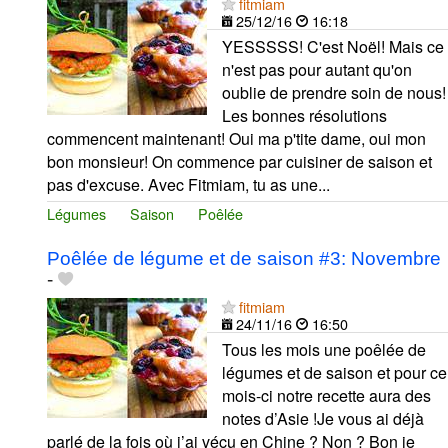
fitmiam
25/12/16
16:18
YESSSSS! C'est Noël! Mais ce
n'est pas pour autant qu'on
oublie de prendre soin de nous!
Les bonnes résolutions
commencent maintenant! Oui ma p'tite dame, oui mon
bon monsieur! On commence par cuisiner de saison et
pas d'excuse. Avec Fitmiam, tu as une...
Légumes
Saison
Poêlée
Poêlée de légume et de saison #3: Novembre
-
fitmiam
24/11/16
16:50
Tous les mois une poêlée de
légumes et de saison et pour ce
mois-ci notre recette aura des
notes d’Asie !Je vous ai déjà
parlé de la fois où j’ai vécu en Chine ? Non ? Bon je