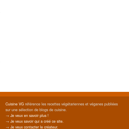
Cuisine VG
référence les recettes végétariennes et véganes publiées
sur une sélection de blogs de cuisine.
→
Je veux en savoir plus !
→
Je veux savoir qui a créé ce site.
→
Je veux contacter le créateur.