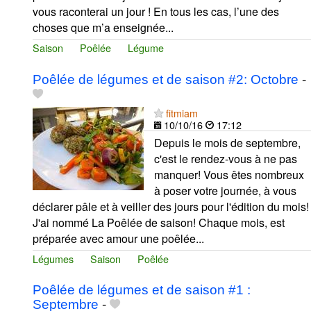
vous raconterai un jour ! En tous les cas, l’une des
choses que m’a enseignée...
Saison
Poêlée
Légume
Poêlée de légumes et de saison #2: Octobre
-
fitmiam
10/10/16
17:12
Depuis le mois de septembre,
c'est le rendez-vous à ne pas
manquer! Vous êtes nombreux
à poser votre journée, à vous
déclarer pâle et à veiller des jours pour l'édition du mois!
J'ai nommé La Poêlée de saison! Chaque mois, est
préparée avec amour une poêlée...
Légumes
Saison
Poêlée
Poêlée de légumes et de saison #1 :
Septembre
-