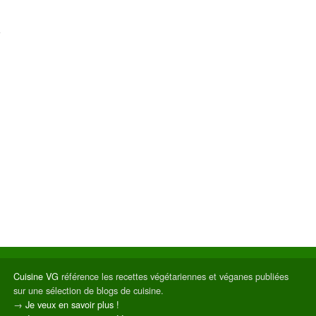
Cuisine VG
référence les recettes végétariennes et véganes publiées
sur une sélection de blogs de cuisine.
→
Je veux en savoir plus !