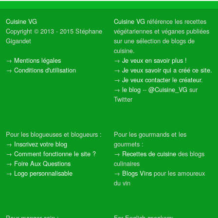
Cuisine VG
Cuisine VG
référence les recettes
Copyright © 2013 - 2015 Stéphane
végétariennes et véganes publiées
Gigandet
sur une sélection de blogs de
cuisine.
→
Mentions légales
→
Je veux en savoir plus !
→
Conditions d'utilisation
→
Je veux savoir qui a créé ce site.
→
Je veux contacter le créateur.
→
le blog
--
@Cuisine_VG
sur
Twitter
Pour les blogueuses et blogueurs :
Pour les gourmands et les
→
Inscrivez votre blog
gourmets :
→
Comment fonctionne le site ?
→
Recettes de cuisine
des blogs
→
Foire Aux Questions
culinaires
→
Logo personnalisable
→
Blogs Vins
pour les amoureux
du vin
Pour manger sain :
For English speakers: