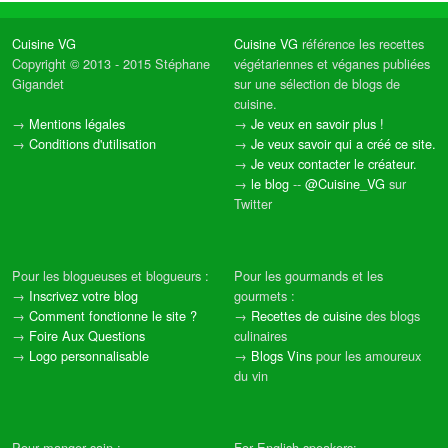
Cuisine VG
Cuisine VG
référence les recettes
Copyright © 2013 - 2015 Stéphane
végétariennes et véganes publiées
Gigandet
sur une sélection de blogs de
cuisine.
→
Mentions légales
→
Je veux en savoir plus !
→
Conditions d'utilisation
→
Je veux savoir qui a créé ce site.
→
Je veux contacter le créateur.
→
le blog
--
@Cuisine_VG
sur
Twitter
Pour les blogueuses et blogueurs :
Pour les gourmands et les
→
Inscrivez votre blog
gourmets :
→
Comment fonctionne le site ?
→
Recettes de cuisine
des blogs
→
Foire Aux Questions
culinaires
→
Logo personnalisable
→
Blogs Vins
pour les amoureux
du vin
Pour manger sain :
For English speakers: