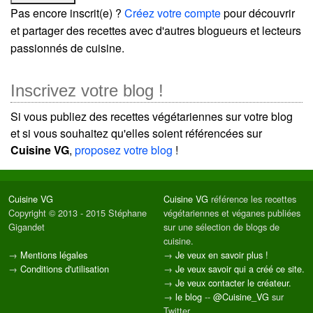
Pas encore inscrit(e) ?
Créez votre compte
pour découvrir
et partager des recettes avec d'autres blogueurs et lecteurs
passionnés de cuisine.
Inscrivez votre blog !
Si vous publiez des recettes végétariennes sur votre blog
et si vous souhaitez qu'elles soient référencées sur
Cuisine VG
,
proposez votre blog
!
Cuisine VG
Cuisine VG
référence les recettes
Copyright © 2013 - 2015 Stéphane
végétariennes et véganes publiées
Gigandet
sur une sélection de blogs de
cuisine.
→
Mentions légales
→
Je veux en savoir plus !
→
Conditions d'utilisation
→
Je veux savoir qui a créé ce site.
→
Je veux contacter le créateur.
→
le blog
--
@Cuisine_VG
sur
Twitter