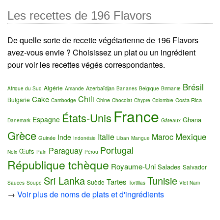
Les recettes de 196 Flavors
De quelle sorte de recette végétarienne de 196 Flavors
avez-vous envie ? Choisissez un plat ou un ingrédient
pour voir les recettes végés correspondantes.
Brésil
Algérie
Azerbaïdjan
Afrique du Sud
Amande
Bananes
Belgique
Birmanie
Chili
Cake
Bulgarie
Chine
Costa Rica
Cambodge
Chocolat
Chypre
Colombie
France
États-Unis
Espagne
Ghana
Danemark
Gâteaux
Grèce
Mexique
Italie
Maroc
Inde
Guinée
Indonésie
Liban
Mangue
Portugal
Paraguay
Œufs
Noix
Pain
Pérou
République tchèque
Royaume-Uni
Salades
Salvador
Sri Lanka
Tunisie
Tartes
Suède
Sauces
Soupe
Tortillas
Viet Nam
→
Voir plus de noms de plats et d'ingrédients